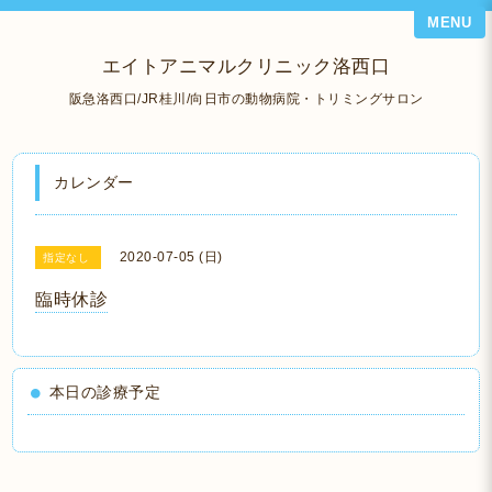
MENU
エイトアニマルクリニック洛西口
阪急洛西口/JR桂川/向日市の動物病院・トリミングサロン
カレンダー
2020-07-05 (日)
指定なし
臨時休診
本日の診療予定