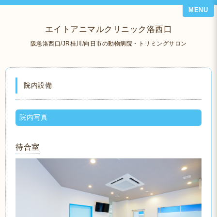
MENU
エイトアニマルクリニック洛西口
阪急洛西口/JR桂川/向日市の動物病院・トリミングサロン
院内設備
院内写真
待合室