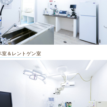
ペ室＆レントゲン室