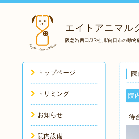
エイトアニマル
阪急洛西口/JR桂川/向日市の動
トップページ
院
トリミング
院
お知らせ
待
院内設備