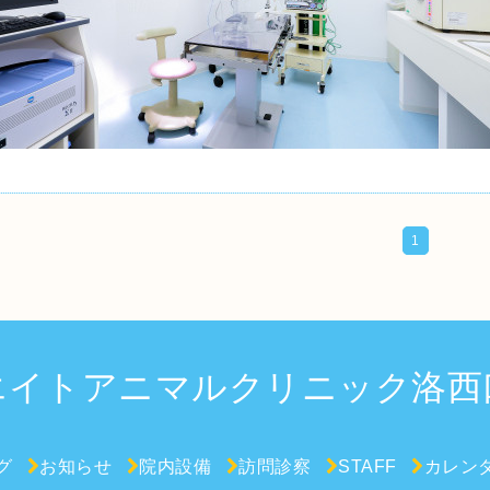
1
エイトアニマルクリニック洛西
グ
お知らせ
院内設備
訪問診察
STAFF
カレン