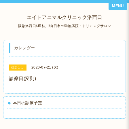
MENU
エイトアニマルクリニック洛西口
阪急洛西口/JR桂川/向日市の動物病院・トリミングサロン
カレンダー
2020-07-21 (火)
指定なし
診察日(変則)
本日の診療予定