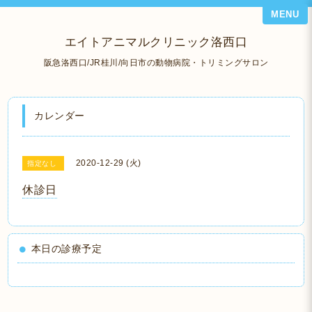
MENU
エイトアニマルクリニック洛西口
阪急洛西口/JR桂川/向日市の動物病院・トリミングサロン
カレンダー
2020-12-29 (火)
指定なし
休診日
本日の診療予定