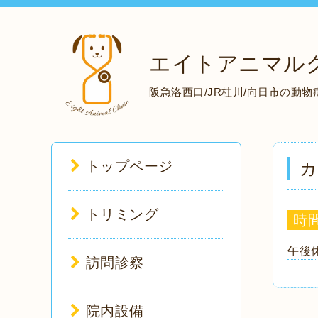
エイトアニマル
阪急洛西口/JR桂川/向日市の動
トップページ
カ
トリミング
時
午後
訪問診察
院内設備