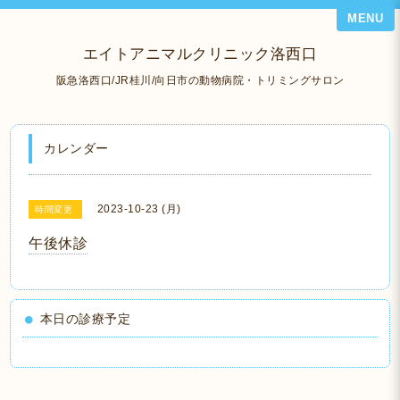
MENU
エイトアニマルクリニック洛西口
阪急洛西口/JR桂川/向日市の動物病院・トリミングサロン
カレンダー
2023-10-23 (月)
時間変更
午後休診
本日の診療予定