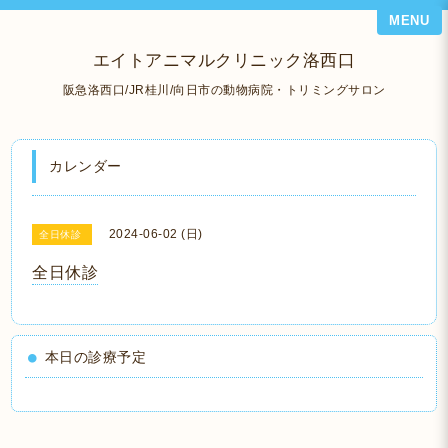
MENU
エイトアニマルクリニック洛西口
阪急洛西口/JR桂川/向日市の動物病院・トリミングサロン
カレンダー
2024-06-02 (日)
全日休診
全日休診
本日の診療予定