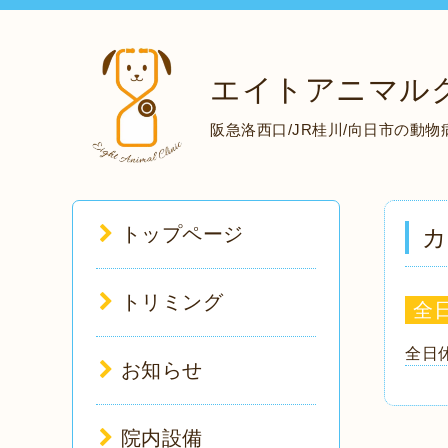
エイトアニマル
阪急洛西口/JR桂川/向日市の動
トップページ
カ
トリミング
全
全日
お知らせ
院内設備