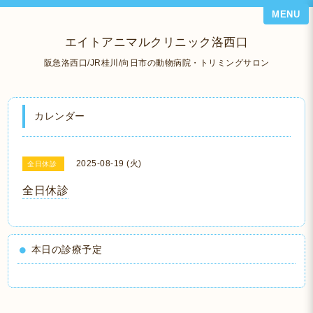
MENU
エイトアニマルクリニック洛西口
阪急洛西口/JR桂川/向日市の動物病院・トリミングサロン
カレンダー
2025-08-19 (火)
全日休診
全日休診
本日の診療予定