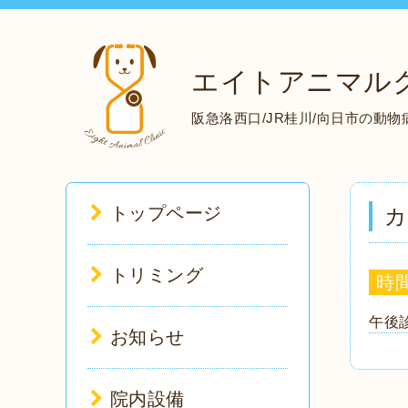
エイトアニマル
阪急洛西口/JR桂川/向日市の動
トップページ
カ
トリミング
時
午後診
お知らせ
院内設備