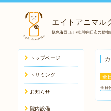
エイトアニマル
阪急洛西口/JR桂川/向日市の動
トップページ
カ
トリミング
全
全日
お知らせ
院内設備