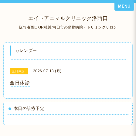
MENU
エイトアニマルクリニック洛西口
阪急洛西口/JR桂川/向日市の動物病院・トリミングサロン
カレンダー
2026-07-13 (月)
全日休診
全日休診
本日の診療予定